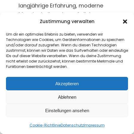
langjährige Erfahrung, moderne
Messtechnik und persönliche
Zustimmung verwalten
Betreuung zu praxisnahen
Lösungen, die sich an den realen
Um dir ein optimales Erlebnis zu bieten, verwenden wir
Anforderungen unserer Kunden
Technologien wie Cookies, um Geräteinformationen zu speichern
und/oder darauf zuzugreifen. Wenn du diesen Technologien
orientieren.
zustimmst, können wir Daten wie das Surfverhalten oder eindeutige
IDs auf dieser Website verarbeiten. Wenn du deine Zustimmung
Als akkreditiertes Kalibrierlabor
nicht erteilst oder zurückziehst, können bestimmte Merkmale und
Funktionen beeinträchtigt werden.
stehen für uns Genauigkeit,
Rückführbarkeit und Verlässlichkeit
Akzeptieren
im Mittelpunkt unseres Handelns.
Gleichzeitig legen wir großen Wert
Ablehnen
auf kurze Bearbeitungszeiten,
Einstellungen ansehen
flexible Services und eine
Kontakt
partnerschaftliche
Cookie-Richtlinie
Datenschutz
Impressum
Open
Zusammenarbeit auf Augenhöhe.
chaty