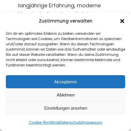
langjährige Erfahrung, moderne
Messtechnik und persönliche
Zustimmung verwalten
Betreuung zu praxisnahen
Lösungen, die sich an den realen
Um dir ein optimales Erlebnis zu bieten, verwenden wir
Anforderungen unserer Kunden
Technologien wie Cookies, um Geräteinformationen zu speichern
und/oder darauf zuzugreifen. Wenn du diesen Technologien
orientieren.
zustimmst, können wir Daten wie das Surfverhalten oder eindeutige
IDs auf dieser Website verarbeiten. Wenn du deine Zustimmung
Als akkreditiertes Kalibrierlabor
nicht erteilst oder zurückziehst, können bestimmte Merkmale und
Funktionen beeinträchtigt werden.
stehen für uns Genauigkeit,
Rückführbarkeit und Verlässlichkeit
Akzeptieren
im Mittelpunkt unseres Handelns.
Gleichzeitig legen wir großen Wert
Ablehnen
auf kurze Bearbeitungszeiten,
Einstellungen ansehen
flexible Services und eine
Kontakt
partnerschaftliche
Cookie-Richtlinie
Datenschutz
Impressum
Open
Zusammenarbeit auf Augenhöhe.
chaty