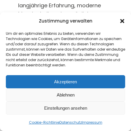
langjährige Erfahrung, moderne
Messtechnik und persönliche
Zustimmung verwalten
Betreuung zu praxisnahen
Lösungen, die sich an den realen
Um dir ein optimales Erlebnis zu bieten, verwenden wir
Anforderungen unserer Kunden
Technologien wie Cookies, um Geräteinformationen zu speichern
und/oder darauf zuzugreifen. Wenn du diesen Technologien
orientieren.
zustimmst, können wir Daten wie das Surfverhalten oder eindeutige
IDs auf dieser Website verarbeiten. Wenn du deine Zustimmung
Als akkreditiertes Kalibrierlabor
nicht erteilst oder zurückziehst, können bestimmte Merkmale und
Funktionen beeinträchtigt werden.
stehen für uns Genauigkeit,
Rückführbarkeit und Verlässlichkeit
Akzeptieren
im Mittelpunkt unseres Handelns.
Gleichzeitig legen wir großen Wert
Ablehnen
auf kurze Bearbeitungszeiten,
Einstellungen ansehen
flexible Services und eine
Kontakt
partnerschaftliche
Cookie-Richtlinie
Datenschutz
Impressum
Open
Zusammenarbeit auf Augenhöhe.
chaty